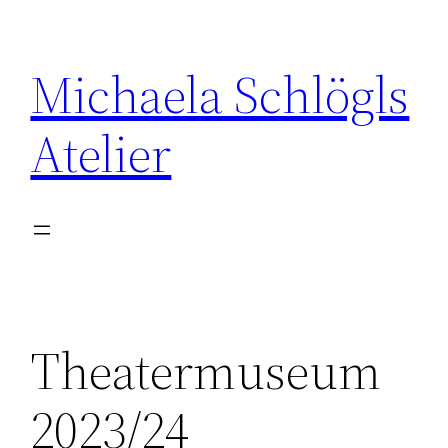
Zum
Inhalt
Michaela Schlögls
springen
Atelier
Theatermuseum
2023/24